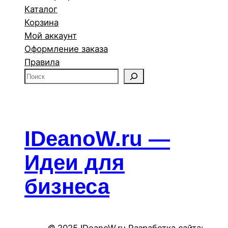
Каталог
Корзина
Мой аккаунт
Оформление заказа
Правила
П
о
и
с
к
IDeanoW.ru —
Идеи для
бизнеса